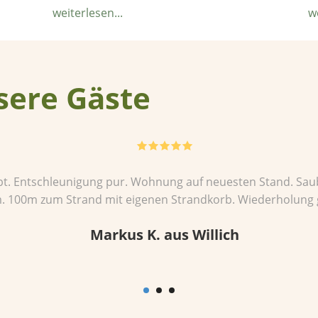
ÜberDie
weiterlesen...
w
Lage
der
Ostsee-
Ferienwohnungen
sere Gäste
5
bt. Entschleunigung pur. Wohnung auf neuesten Stand. Saub
. 100m zum Strand mit eigenen Strandkorb. Wiederholung g
Markus K. aus Willich