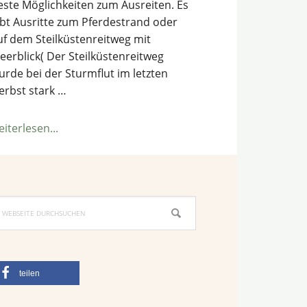
este Möglichkeiten zum Ausreiten. Es
ibt Ausritte zum Pferdestrand oder
uf dem Steilküstenreitweg mit
eerblick( Der Steilküstenreitweg
urde bei der Sturmflut im letzten
erbst stark …
ÜberReitstall
eiterlesen...
am
Ostseestrand
ebseite
urchsuchen
teilen