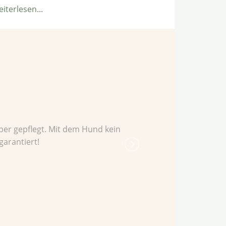
ÜberReitstall
eiterlesen...
am
Ostseestrand
er gepflegt. Mit dem Hund kein
Nette und 
arantiert!