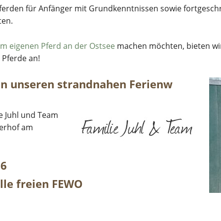
Pferden für Anfänger mit Grundkenntnissen sowie fortgeschr
ten.
em eigenen Pferd an der Ostsee
machen möchten, bieten wir 
Pferde an!
 in unseren strandnahen Ferienw
ie Juhl und Team
terhof am
26
lle freien FEWO