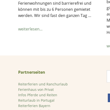
b
Ferienwohnungen sind barrierefrei und
g
können mit bis zu 6 Personen gemietet
a
werden. Wir sind fast den ganzen Tag …
M
w
ÜberFerienwohnungen
weiterlesen...
H
Ostsee
–
w
Übersicht
und
Suche
Partnerseiten
W
d
Reiterferien und Ranchurlaub
Ferienhaus von Privat
Infos Pferde und Reiten
Reiturlaub in Portugal
Reiterferien Bayern