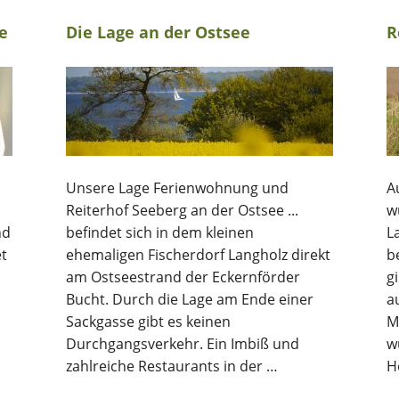
e
Die Lage an der Ostsee
R
Unsere Lage Ferienwohnung und
A
Reiterhof Seeberg an der Ostsee ...
w
nd
befindet sich in dem kleinen
L
et
ehemaligen Fischerdorf Langholz direkt
b
am Ostseestrand der Eckernförder
g
Bucht. Durch die Lage am Ende einer
a
Sackgasse gibt es keinen
M
Durchgangsverkehr. Ein Imbiß und
w
zahlreiche Restaurants in der …
H