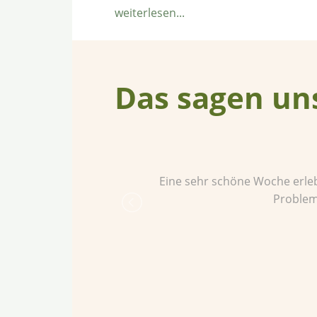
ÜberFerienwohnungen
weiterlesen...
Ostsee
–
Übersicht
und
Das sagen un
Suche
npacken und das
Eine sehr schöne Woche erle
d ich freue mich
Problem
l ❤