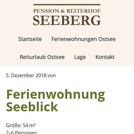
Zum
Zur
Inhalt
Fußzeile
springen
springen
Startseite
Ferienwohnungen Ostsee
Reiturlaub Ostsee
Lage
Kontakt
5. Dezember 2018
von
Ferienwohnung
Seeblick
Größe: 54 m²
2–6 Personen