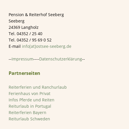
Footer
Pension & Reiterhof Seeberg
Seeberg
24369 Langholz
Tel. 04352 / 25 40
Tel. 04352 / 95 69 0 52
E-mail
info[at]ostsee-seeberg.de
--
Impressum
----
Datenschutzerklärung
--
Partnerseiten
Reiterferien und Ranchurlaub
Ferienhaus von Privat
Infos Pferde und Reiten
Reiturlaub in Portugal
Reiterferien Bayern
Reiturlaub Schweden