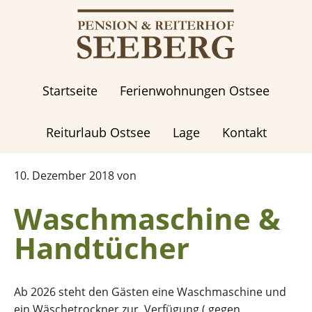
Zum
Zur
Inhalt
Fußzeile
springen
springen
Startseite
Ferienwohnungen Ostsee
Reiturlaub Ostsee
Lage
Kontakt
10. Dezember 2018
von
Waschmaschine &
Handtücher
Ab 2026 steht den Gästen eine Waschmaschine und
ein Wäschetrockner zur Verfügung ( gegen