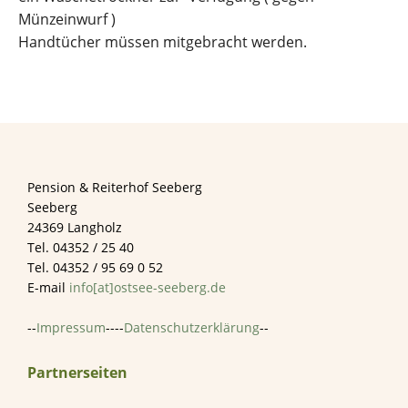
Münzeinwurf )
Handtücher müssen mitgebracht werden.
Footer
Pension & Reiterhof Seeberg
Seeberg
24369 Langholz
Tel. 04352 / 25 40
Tel. 04352 / 95 69 0 52
E-mail
info[at]ostsee-seeberg.de
--
Impressum
----
Datenschutzerklärung
--
Partnerseiten